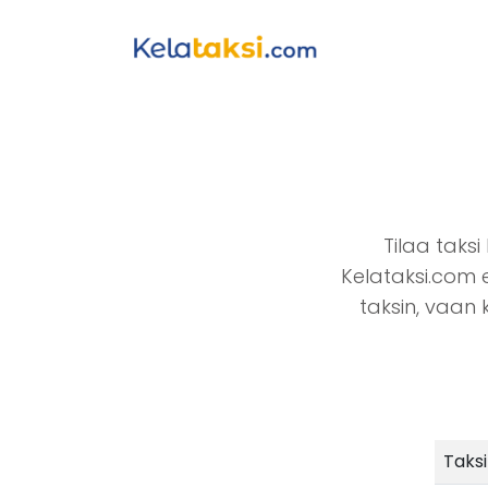
Tilaa taksi
Kelataksi.com e
taksin, vaan 
Taksi