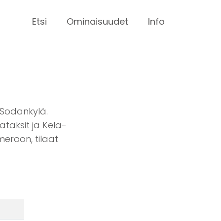
Etsi
Ominaisuudet
Info
a Sodankylä.
ataksit ja Kela-
meroon, tilaat