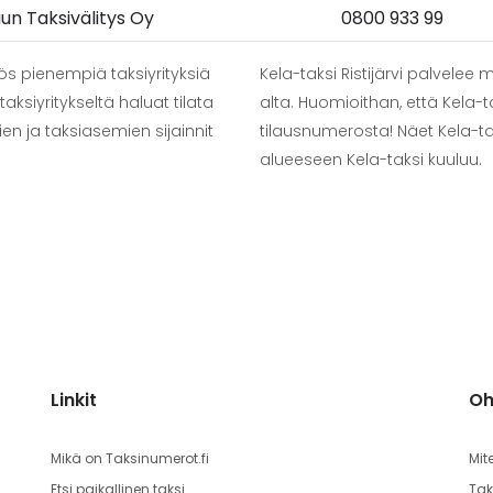
un Taksivälitys Oy
0800 933 99
yös pienempiä taksiyrityksiä
Kela-taksi Ristijärvi palvele
taksiyritykseltä haluat tilata
alta. Huomioithan, että Kela-ta
ien ja taksiasemien sijainnit
tilausnumerosta! Näet Kela-
alueeseen Kela-taksi kuuluu.
Linkit
Oh
Mikä on Taksinumerot.fi
Mit
Etsi paikallinen taksi
Tak