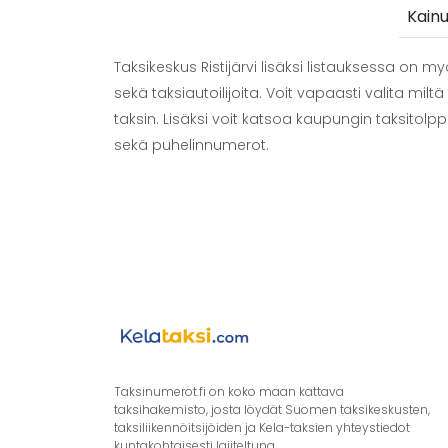
Kainu
Taksikeskus Ristijärvi lisäksi listauksessa on m
sekä taksiautoilijoita. Voit vapaasti valita miltä 
taksin. Lisäksi voit katsoa kaupungin taksitolpp
sekä puhelinnumerot.
Taksinumerot.fi on koko maan kattava
taksihakemisto, josta löydät Suomen taksikeskusten,
taksiliikennöitsijöiden ja Kela-taksien yhteystiedot
kuntakohtaisesti lajiteltuna.