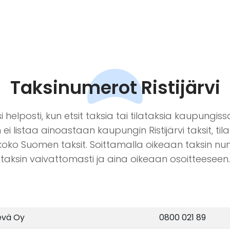
Taksinumerot Ristijärvi
i helposti, kun etsit taksia tai tilataksia kaupungissa 
ei listaa ainoastaan kaupungin Ristijärvi taksit, tila
koko Suomen taksit. Soittamalla oikeaan taksin nu
taksin vaivattomasti ja aina oikeaan osoitteeseen.
vä Oy
0800 021 89