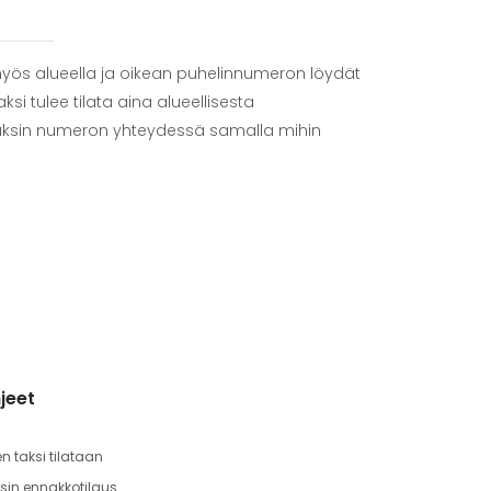
e myös alueella ja oikean puhelinnumeron löydät
ksi tulee tilata aina alueellisesta
taksin numeron yhteydessä samalla mihin
jeet
en taksi tilataan
sin ennakkotilaus