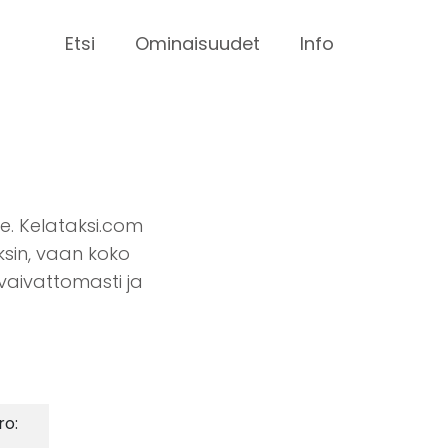
Etsi
Ominaisuudet
Info
he. Kelataksi.com
ksin, vaan koko
vaivattomasti ja
ro: