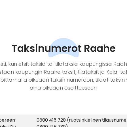
Taksinumerot Raahe
osti, kun etsit taksia tai tilataksia kaupungissa Raa
astaan kaupungin Raahe taksit, tilataksit ja Kela-ta
Soittamalla oikeaan taksin numeroon, tilaat taksin 
aina oikeaan osoitteeseen.
pereen
0800 415 720 (ruotsinkielinen tilausnume
aksi Oy
0800 415 730)