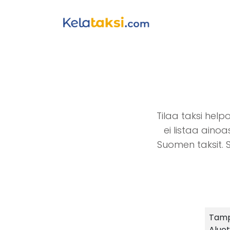
Tilaa taksi help
ei listaa aino
Suomen taksit. 
Tam
Aluet