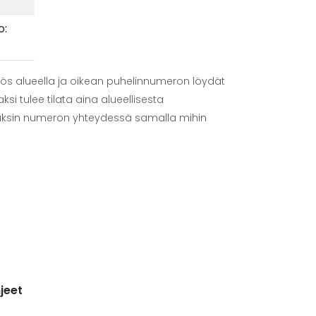
o:
ös alueella ja oikean puhelinnumeron löydät
ksi tulee tilata aina alueellisesta
taksin numeron yhteydessä samalla mihin
jeet