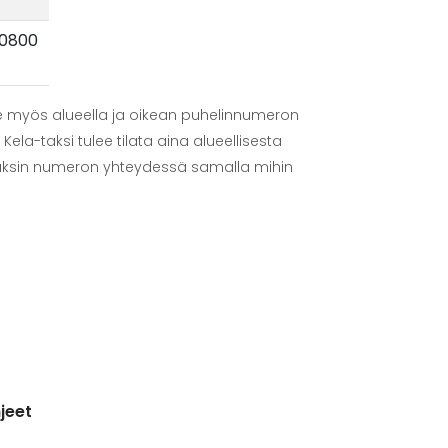
 0800
ee myös alueella ja oikean puhelinnumeron
Kela-taksi tulee tilata aina alueellisesta
taksin numeron yhteydessä samalla mihin
jeet