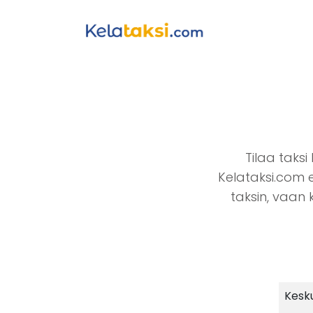
Tilaa taksi
Kelataksi.com e
taksin, vaan 
Kesk